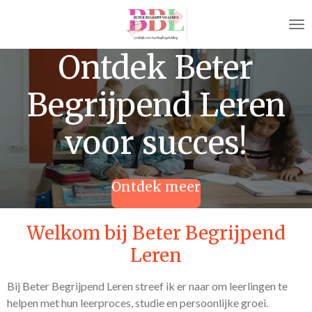
Ga
direct
naar
Ontdek Beter
de
hoofdinhoud
Begrijpend Leren
voor succes!
Ontdek meer
Welkom bij Beter Begrijpend
Leren
Bij Beter Begrijpend Leren streef ik er naar om leerlingen te
helpen met hun leerproces, studie en persoonlijke groei.